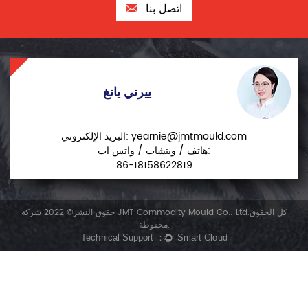
اتصل بنا
ييرني يانغ
yearnie@jmtmould.com
البريد الإلكتروني:
هاتف / ويتشات / واتس اب:
86-18158622819
حقوق النشر© 2022 شركة JMT Commodity Mould Co.، Ltd.كل الحقوق
محفوظة.