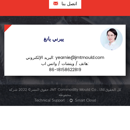
اتصل بنا
ييرني يانغ
yearnie@jmtmould.com
البريد الإلكتروني:
هاتف / ويتشات / واتس اب:
86-18158622819
حقوق النشر© 2022 شركة JMT Commodity Mould Co.، Ltd.كل الحقوق
محفوظة.