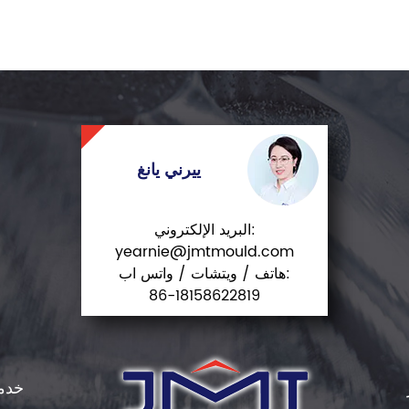
ييرني يانغ
البريد الإلكتروني:
yearnie@jmtmould.com
هاتف / ويتشات / واتس اب:
86-18158622819
خدم