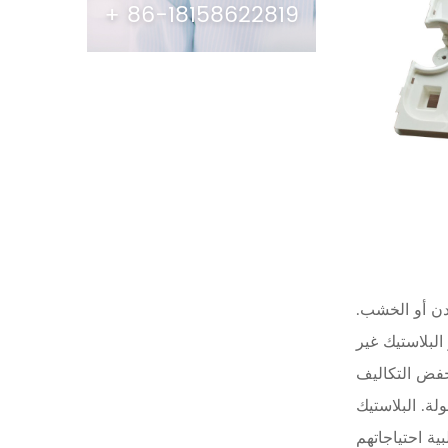
+ 86-18158622819
عدن أو الخشب.
البلاستيك غير
لة. البلاستيك
ة احتياجاتهم