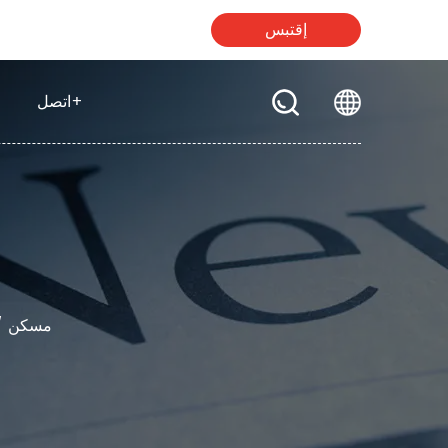
إقتبس
+
اتصل
مسكن
/