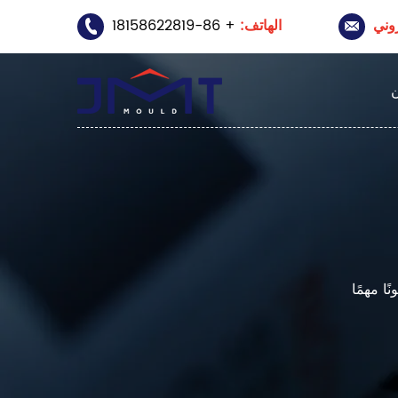
الهاتف:
+ 86-18158622819
ا مهمًا