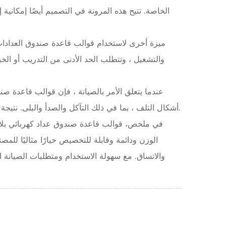
الخاصة. تتيح هذه المرونة في التصميم أيضًا إمكانية
ميزة أخرى لاستخدام قوالب قاعدة صندوق العدادات ا
والتشغيل ، وتتطلب الحد الأدنى من التدريب أو الخ
عندما يتعلق الأمر بالصيانة ، فإن قوالب قاعدة صن
أشكال التلف ، بما في ذلك التآكل والصدأ والبلى. نتيجة لذلك ، يمكن استخدام القوالب بشكل متكرر دون أي تدهور كبير في الجودة أو الأداء.
في ملخص،
قوالب قاعدة صندوق عداد كهربائي بل
الوزن ودائمة وقابلة للتخصيص خيارًا مثاليًا لل
والاتساق. مع سهولة الاستخدام ومتطلبات الصيانة ال