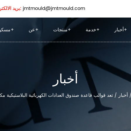
jmtmould@jmtmould.com
بريد الالكتروني:
+
أخبار
+
خدمة
+
منتجات
+
عن
+
مسكن
أخبار
أخبار
/
تعد قوالب قاعدة صندوق العدادات الكهربائية البلاستيكية مكونً